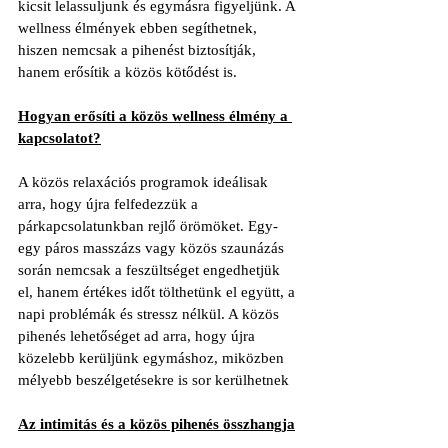
kicsit lelassuljunk és egymásra figyeljünk. A 
wellness élmények ebben segíthetnek, 
hiszen nemcsak a pihenést biztosítják, 
hanem erősítik a közös kötődést is.
Hogyan erősíti a közös wellness élmény a 
kapcsolatot?
A közös relaxációs programok ideálisak 
arra, hogy újra felfedezzük a 
párkapcsolatunkban rejlő örömöket. Egy-
egy páros masszázs vagy közös szaunázás 
során nemcsak a feszültséget engedhetjük 
el, hanem értékes időt tölthetünk el együtt, a 
napi problémák és stressz nélkül. A közös 
pihenés lehetőséget ad arra, hogy újra 
közelebb kerüljünk egymáshoz, miközben 
mélyebb beszélgetésekre is sor kerülhetnek
Az intimitás és a közös pihenés összhangja