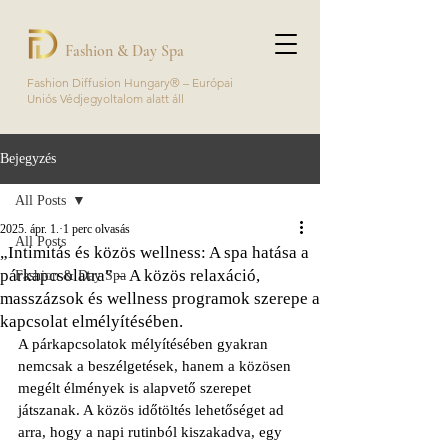
Fashion & Day Spa
Fashion Diffusion Hungary® – Európai
Uniós Védjegyoltalom alatt áll
Bejegyzés
All Posts
2025. ápr. 1.
1 perc olvasás
All Posts
„Intimitás és közös wellness: A spa hatása a
párkapcsolatra” – A közös relaxáció,
Fashion & Day Spa
masszázsok és wellness programok szerepe a
kapcsolat elmélyítésében.
A párkapcsolatok mélyítésében gyakran 
nemcsak a beszélgetések, hanem a közösen 
megélt élmények is alapvető szerepet 
játszanak. A közös időtöltés lehetőséget ad 
arra, hogy a napi rutinból kiszakadva, egy 