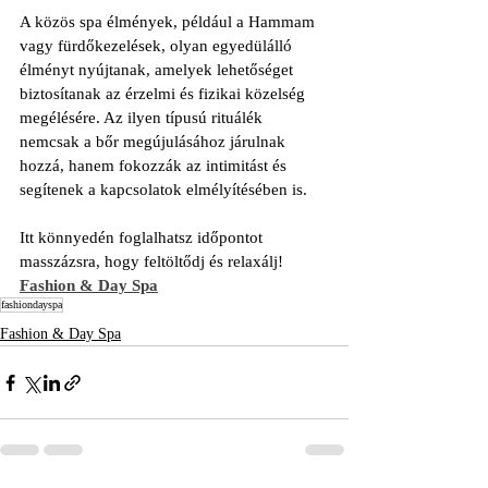
A közös spa élmények, például a Hammam 
vagy fürdőkezelések, olyan egyedülálló 
élményt nyújtanak, amelyek lehetőséget 
biztosítanak az érzelmi és fizikai közelség 
megélésére. Az ilyen típusú rituálék 
nemcsak a bőr megújulásához járulnak 
hozzá, hanem fokozzák az intimitást és 
segítenek a kapcsolatok elmélyítésében is.
Itt könnyedén foglalhatsz időpontot 
masszázsra, hogy feltöltődj és relaxálj! 
Fashion & Day Spa
fashiondayspa
Fashion & Day Spa