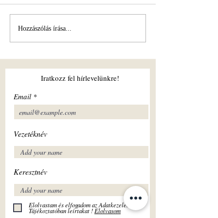
Hogyan erősítheti a közös
Jóga és a természe
Hozzászólás írása...
sport és wellness a
kapcsolata: Lelki é
párkapcsolatot?
harmónia
Iratkozz fel hírlevelünkre!
Email
Vezetéknév
Keresztnév
Elolvastam és elfogadom az Adatkezelési
Tájékoztatóban leírtakat !
Elolvasom