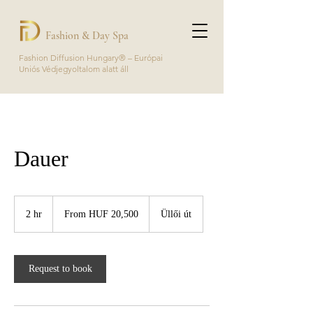
Fashion & Day Spa
Fashion Diffusion Hungary® – Európai
Uniós Védjegyoltalom alatt áll
Dauer
From
20,500
2 hr
2
From HUF 20,500
Üllői út
Hungarian
forints
h
r
Request to book