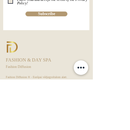
Policy!
Subscribe
FASHION & DAY SPA
Fashion Diffusion
Fashion Diffusion ® - Európai védjegyoltalom alatt.
Kamarai Bizalom Védjegy alatt.
Day Spa - ÁSZF
Rendezvény - ÁSZF
Adatkezelési Tájékoztató
VIP KLUB - ÁSZF