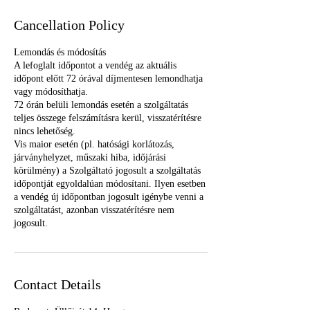
Cancellation Policy
Lemondás és módosítás
A lefoglalt időpontot a vendég az aktuális
időpont előtt 72 órával díjmentesen lemondhatja
vagy módosíthatja.
72 órán belüli lemondás esetén a szolgáltatás
teljes összege felszámításra kerül, visszatérítésre
nincs lehetőség.
Vis maior esetén (pl. hatósági korlátozás,
járványhelyzet, műszaki hiba, időjárási
körülmény) a Szolgáltató jogosult a szolgáltatás
időpontját egyoldalúan módosítani. Ilyen esetben
a vendég új időpontban jogosult igénybe venni a
szolgáltatást, azonban visszatérítésre nem
jogosult.
Contact Details