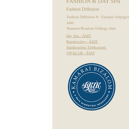
FASHION & DAY SPA
Fashion Diffusion
Fashion Diffusion ® - Európai védjegy
alatt.
Kamarai Bizalom Védjegy alatt.
Day Spa - ÁSZF
Rendezvény - ÁSZF
Adatkezelési Tájékoztató
VIP KLUB - ÁSZF