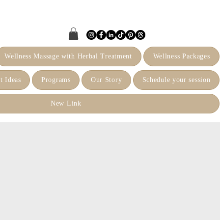
Wellness Massage with Herbal Treatment
Wellness Packages
t Ideas
Programs
Our Story
Schedule your session
New Link