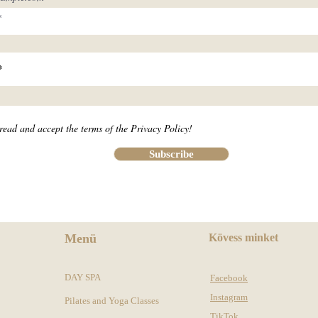
read and accept the terms of the Privacy Policy!
Subscribe
Menü
Kövess minket
DAY SPA
Facebook
Instagram
Pilates and Yoga Classes
TikTok