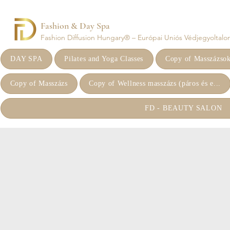
Fashion & Day Spa
Fashion Diffusion Hungary® – Európai Uniós Védjegyoltalom 
DAY SPA
Pilates and Yoga Classes
Copy of Masszázso
Copy of Masszázs
Copy of Wellness masszázs (páros és e...
FD - BEAUTY SALON