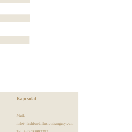
Kapcsolat
Mail:
info@fashiondiffusionhungary.com
Tel: +36203993393