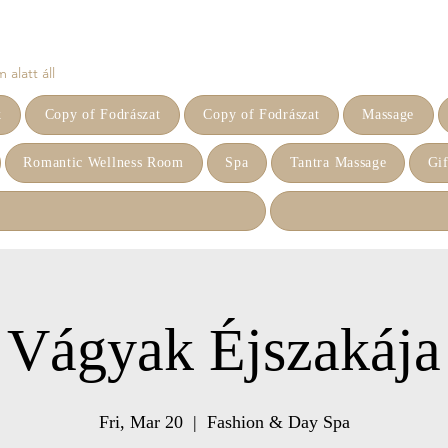
alatt áll
k
Copy of Fodrászat
Copy of Fodrászat
Massage
Romantic Wellness Room
Spa
Tantra Massage
Gif
Vágyak Éjszakája
Fri, Mar 20
  |  
Fashion & Day Spa