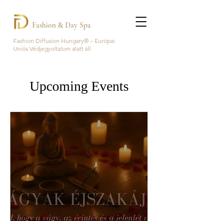
Fashion & Day Spa
Fashion Diffusion Hungary® – Európai
Uniós Védjegyoltalom alatt áll
Upcoming Events