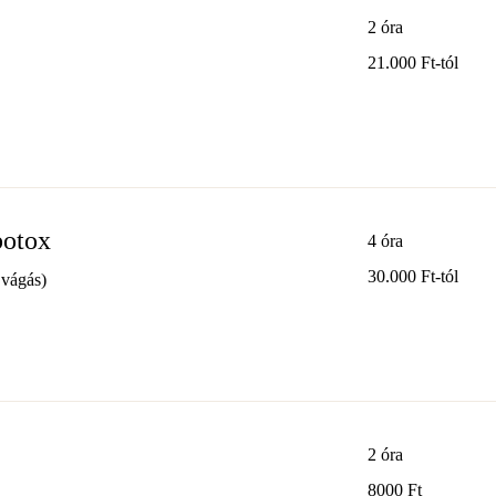
2 óra
21.000
21.000 Ft-tól
Ft-
tól
botox
4 óra
30.000
30.000 Ft-tól
,vágás)
Ft-
tól
2 óra
8000
8000 Ft
magyar