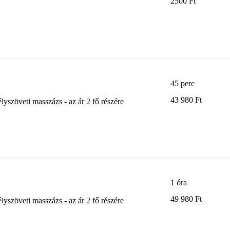
2500 Ft
magyar
forint
45 perc
43 980
43 980 Ft
yszöveti masszázs - az ár 2 fő részére
magyar
forint
1 óra
49 980
49 980 Ft
yszöveti masszázs - az ár 2 fő részére
magyar
forint