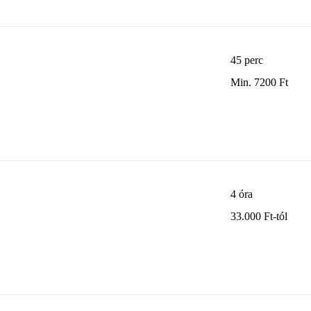
45 perc
Min.
Min. 7200 Ft
7200
magyar
forint
4 óra
33.000
33.000 Ft-tól
Ft-
tól