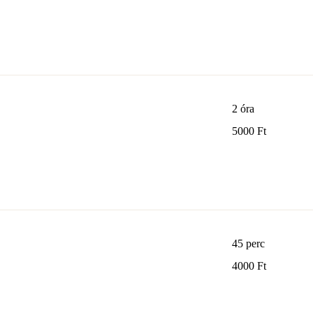
forint
2 óra
5000
5000 Ft
magyar
forint
45 perc
4000
4000 Ft
magyar
forint