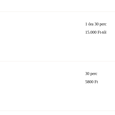
1 óra 30 perc
15.000
15.000 Ft-tól
Ft-
tól
30 perc
5800
5800 Ft
magyar
forint