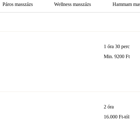
Páros masszázs
Wellness masszázs
Hammam mas
1 óra 30 perc
Min.
Min. 9200 Ft
9200
magyar
forint
2 óra
16.000
16.000 Ft-tól
Ft-
tól