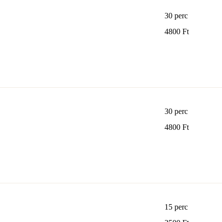
30 perc
4800
4800 Ft
magyar
forint
30 perc
4800
4800 Ft
magyar
forint
15 perc
2500