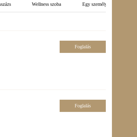
százs
Wellness szoba
Egy személyes wellness cs
Foglalás
Foglalás