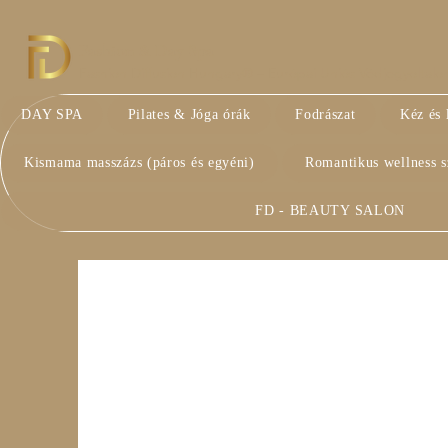
Fashion & Day Spa
Fashion Diffusion Hungary® – Európai Uniós Védjegyoltalom 
DAY SPA
Pilates & Jóga órák
Fodrászat
Kéz és 
Kismama masszázs (páros és egyéni)
Romantikus wellness 
FD - BEAUTY SALON