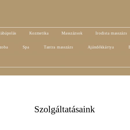
alatt áll
lábápolás
Kozmetika
Masszázsok
Irodista masszázs
szoba
Spa
Tantra masszázs
Ajándékkártya
Szolgáltatásaink