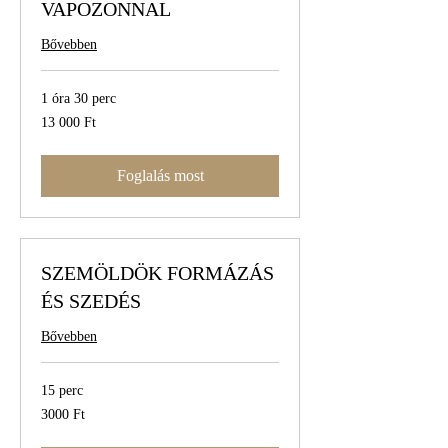
VAPOZONNAL
Bővebben
1 óra 30 perc
13 000
13 000 Ft
magyar
forint
Foglalás most
SZEMÖLDÖK FORMÁZÁS
ÉS SZEDÉS
Bővebben
15 perc
3000
3000 Ft
magyar
forint