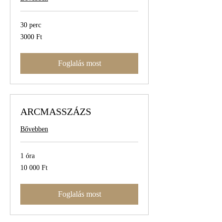
30 perc
3000
3000 Ft
magyar
forint
Foglalás most
ARCMASSZÁZS
Bővebben
1 óra
10 000
10 000 Ft
magyar
forint
Foglalás most