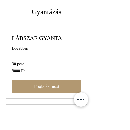
Gyantázás
LÁBSZÁR GYANTA
Bővebben
30 perc
8000
8000 Ft
magyar
forint
Foglalás most
TELJES LÁB GYANTA
Bővebben