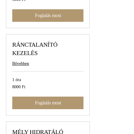
magyar
forint
Foglalás most
RÁNCTALANÍTÓ
KEZELÉS
Bővebben
1 óra
8000
8000 Ft
magyar
forint
Foglalás most
MÉLY HIDRATÁLÓ