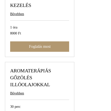
KEZELÉS
Bővebben
1 óra
8000
8000 Ft
magyar
forint
Foglalás most
AROMATERÁPIÁS
GŐZÖLÉS
ILLÓOLAJOKKAL
Bővebben
30 perc