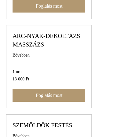
Foglalás most
ARC-NYAK-DEKOLTÁZS
MASSZÁZS
Bővebben
1 óra
13 000
13 000 Ft
magyar
forint
Foglalás most
SZEMÖLDÖK FESTÉS
Bővebben