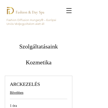
Fashion & Day Spa
Fashion Diffusion Hungary® – Európai
Uniós Védjegyoltalom alatt áll
Szolgáltatásaink
Kozmetika
ARCKEZELÉS
Bővebben
1 óra