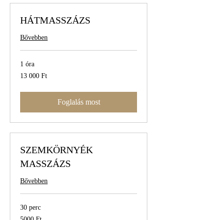
HÁTMASSZÁZS
Bővebben
1 óra
13 000
13 000 Ft
magyar
forint
Foglalás most
SZEMKÖRNYÉK
MASSZÁZS
Bővebben
30 perc
5000
5000 Ft