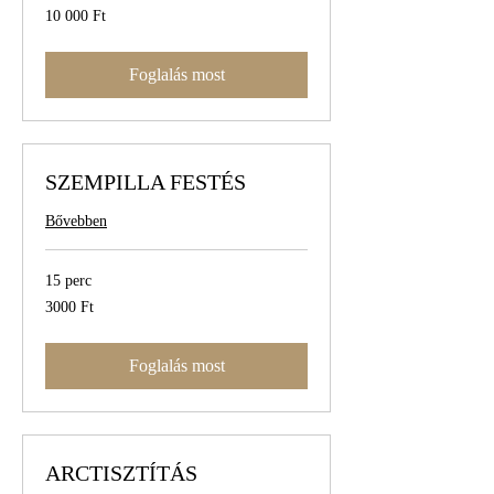
10 000
10 000 Ft
magyar
forint
Foglalás most
SZEMPILLA FESTÉS
Bővebben
15 perc
3000
3000 Ft
magyar
forint
Foglalás most
ARCTISZTÍTÁS