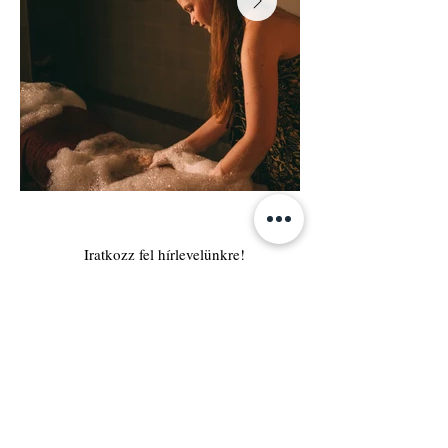
Iratkozz fel hírlevelünkre!
Email
Vezetéknév
Keresztnév