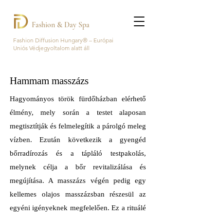
Fashion & Day Spa
Fashion Diffusion Hungary® – Európai
Uniós Védjegyoltalom alatt áll
Hammam masszázs
Hagyományos török fürdőházban elérhető
élmény, mely során a testet alaposan
megtisztítják és felmelegítik a párolgó meleg
vízben. Ezután következik a gyengéd
bőrradírozás és a tápláló testpakolás,
melynek célja a bőr revitalizálása és
megújítása. A masszázs végén pedig egy
kellemes olajos masszázsban részesül az
egyéni igényeknek megfelelően. Ez a rituálé