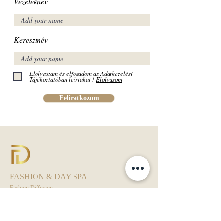
Vezetéknév
Keresztnév
Elolvastam és elfogadom az Adatkezelési
Tájékoztatóban leírtakat !
Elolvasom
Feliratkozom
FASHION & DAY SPA
Fashion Diffusion
Fashion Diffusion ® - Európai védjegyoltalom alatt.
Kamarai Bizalom Védjegy alatt.