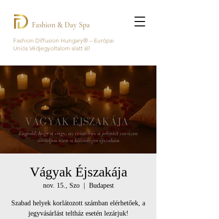
Fashion & Day Spa
Fashion Diffusion Hungary® – Európai
Uniós Védjegyoltalom alatt áll
Vágyak Éjszakája
nov. 15., Szo
  |  
Budapest
Szabad helyek korlátozott számban elérhetőek, a
jegyvásárlást teltház esetén lezárjuk!