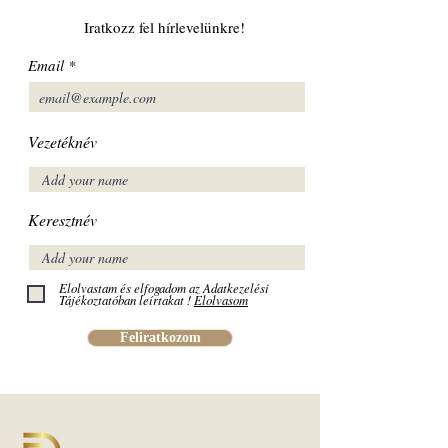
Iratkozz fel hírlevelünkre!
Email
Vezetéknév
Keresztnév
Elolvastam és elfogadom az Adatkezelési
Tájékoztatóban leírtakat !
Elolvasom
Feliratkozom