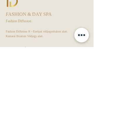
FASHION & DAY SPA
Fashion Diffusion
Fashion Diffusion ® - Európai védjegyoltalom alatt.
Kamarai Bizalom Védjegy alatt.
Day Spa - ÁSZF
Rendezvény - ÁSZF
Adatkezelési Tájékoztató
VIP KLUB - ÁSZF