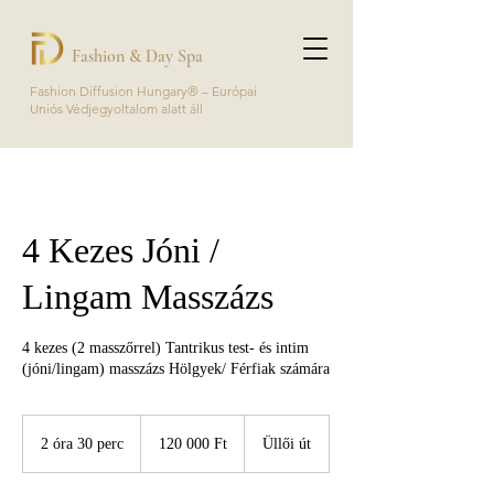
Fashion & Day Spa
Fashion Diffusion Hungary® – Európai
Uniós Védjegyoltalom alatt áll
4 Kezes Jóni /
Lingam Masszázs
4 kezes (2 masszőrrel) Tantrikus test- és intim
(jóni/lingam) masszázs Hölgyek/ Férfiak számára
120 000
magyar
2 óra 30 perc
2
120 000 Ft
Üllői út
forint
ó
r