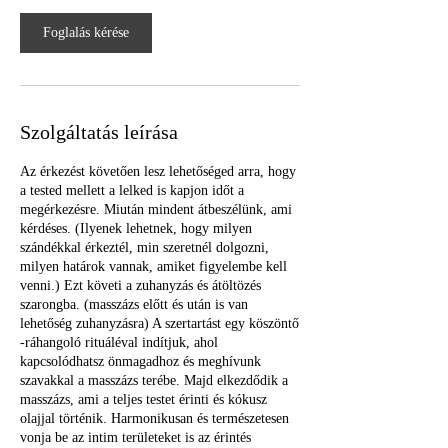
a
3
Foglalás kérése
0
p
e
r
c
Szolgáltatás leírása
Az érkezést követően lesz lehetőséged arra, hogy
a tested mellett a lelked is kapjon időt a
megérkezésre. Miután mindent átbeszélünk, ami
kérdéses. (Ilyenek lehetnek, hogy milyen
szándékkal érkeztél, min szeretnél dolgozni,
milyen határok vannak, amiket figyelembe kell
venni.) Ezt követi a zuhanyzás és átöltözés
szarongba. (masszázs előtt és után is van
lehetőség zuhanyzásra) A szertartást egy köszöntő
-ráhangoló rituáléval indítjuk, ahol
kapcsolódhatsz önmagadhoz és meghívunk
szavakkal a masszázs terébe. Majd elkezdődik a
masszázs, ami a teljes testet érinti és kókusz
olajjal történik. Harmonikusan és természetesen
vonja be az intim területeket is az érintés