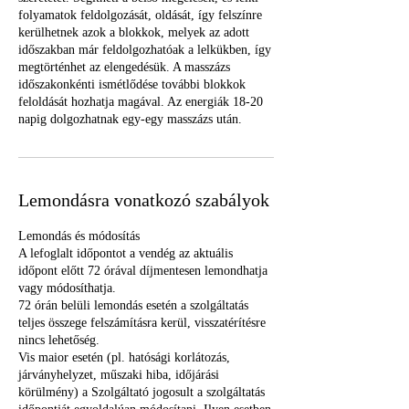
folyamatok feldolgozását, oldását, így felszínre
kerülhetnek azok a blokkok, melyek az adott
időszakban már feldolgozhatóak a lelkükben, így
megtörténhet az elengedésük. A masszázs
időszakonkénti ismétlődése további blokkok
feloldását hozhatja magával. Az energiák 18-20
napig dolgozhatnak egy-egy masszázs után.
Lemondásra vonatkozó szabályok
Lemondás és módosítás
A lefoglalt időpontot a vendég az aktuális
időpont előtt 72 órával díjmentesen lemondhatja
vagy módosíthatja.
72 órán belüli lemondás esetén a szolgáltatás
teljes összege felszámításra kerül, visszatérítésre
nincs lehetőség.
Vis maior esetén (pl. hatósági korlátozás,
járványhelyzet, műszaki hiba, időjárási
körülmény) a Szolgáltató jogosult a szolgáltatás