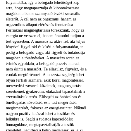
folyamatába, így a befogadó lehetőséget kap
arra, hogy megtapasztalja és kibontakoztassa
magában a benne szunnyadó érzéki-szexuális
életerőt. A cél nem az orgazmus, hanem az
orgazmikus állapot elérése és fenntartása.
Férfiaknál magmegtartásra törekszünk, hogy az
energia ne vesszen el, hanem áramolni tudjon a
test egészében. A masszőz az aktív fél, aki teljes
lényével figyel rád és kíséri a folyamataidat, te
pedig a befogadó vagy, aki figyeli és tudatosítja
magában a történéseket. A masszázs során az
érintés egyoldalú, a befogadó passzív marad,
nem érinti a masszőrt. Te ellazulsz, figyelsz, és a
csodák megtörténnek. A masszázs segítség lehet
olyan férfiak számára, akik korai magömléssel,
merevedési zavarral küzdenek, magmegtartást
szeretnének gyakorolni, elakadást tapasztalnak a
szexualitásuk terén. Elősegíti az önbizalom és
önelfogadás növelését, és a test megértését,
megismerését, fokozza az energiaszintet. Nőknél
nagyon pozitív hatással lehet a testükre és
lelkükre is. Segíti a tudatos kapcsolódást
önmagukhoz, megtapasztalhatják a testük
szeretetét. Segítheti a belső megélések, és lelki