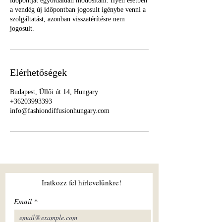
időpontját egyoldalúan módosítani. Ilyen esetben
a vendég új időpontban jogosult igénybe venni a
szolgáltatást, azonban visszatérítésre nem
jogosult.
Elérhetőségek
Budapest, Üllői út 14, Hungary
+36203993393
info@fashiondiffusionhungary.com
Iratkozz fel hírlevelünkre!
Email