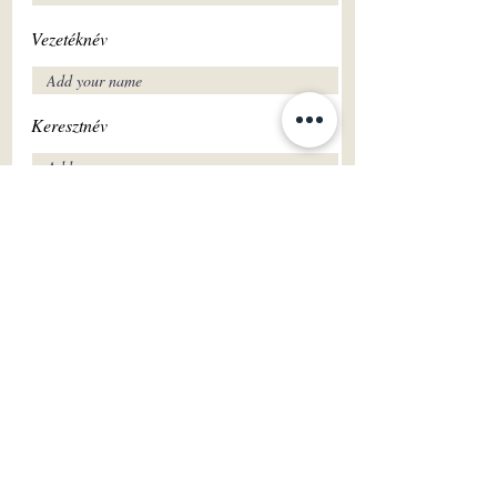
Vezetéknév
Keresztnév
Elolvastam és elfogadom az Adatkezelési
Tájékoztatóban leírtakat !
Elolvasom
Feliratkozom
FASHION & DAY SPA
Fashion Diffusion