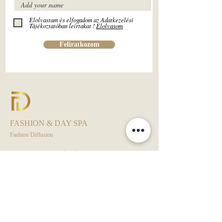
Elolvastam és elfogadom az Adatkezelési
Tájékoztatóban leírtakat !
Elolvasom
Feliratkozom
FASHION & DAY SPA
Fashion Diffusion
Fashion Diffusion ® - Európai védjegyoltalom alatt.
Kamarai Bizalom Védjegy alatt.
Day Spa - ÁSZF
Rendezvény - ÁSZF
Adatkezelési Tájékoztató
VIP KLUB - ÁSZF