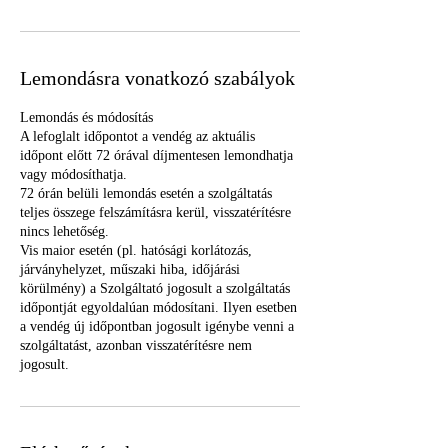
e
r
c
Lemondásra vonatkozó szabályok
Lemondás és módosítás
A lefoglalt időpontot a vendég az aktuális
időpont előtt 72 órával díjmentesen lemondhatja
vagy módosíthatja.
72 órán belüli lemondás esetén a szolgáltatás
teljes összege felszámításra kerül, visszatérítésre
nincs lehetőség.
Vis maior esetén (pl. hatósági korlátozás,
járványhelyzet, műszaki hiba, időjárási
körülmény) a Szolgáltató jogosult a szolgáltatás
időpontját egyoldalúan módosítani. Ilyen esetben
a vendég új időpontban jogosult igénybe venni a
szolgáltatást, azonban visszatérítésre nem
jogosult.