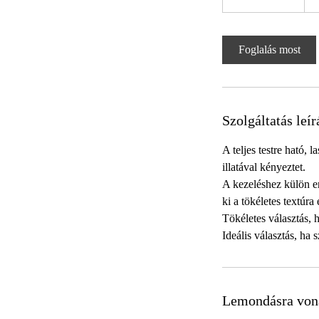
ó
r
3
Foglalás most
0
p
e
r
Szolgáltatás leír
c
A teljes testre ható,
illatával kényeztet.
A kezeléshez külön er
ki a tökéletes textúra
Tökéletes választás, h
Ideális választás, ha 
Lemondásra von