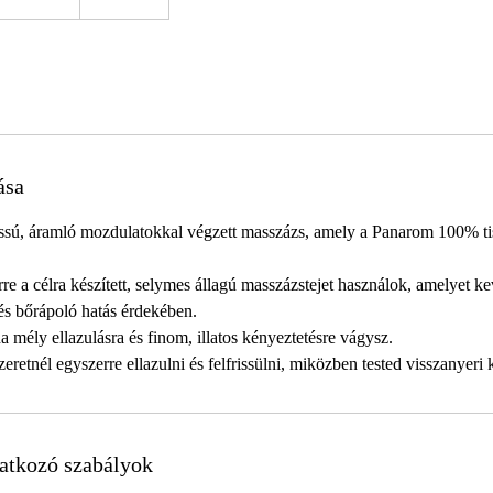
ása
 lassú, áramló mozdulatokkal végzett masszázs, amely a Panarom 100% tis
re a célra készített, selymes állagú masszázstejet használok, amelyet kev
 és bőrápoló hatás érdekében.
a mély ellazulásra és finom, illatos kényeztetésre vágysz.
szeretnél egyszerre ellazulni és felfrissülni, miközben tested visszanyer
atkozó szabályok