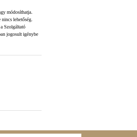
agy módosíthatja.
e nincs lehetőség.
 a Szolgáltató
ban jogosult igénybe