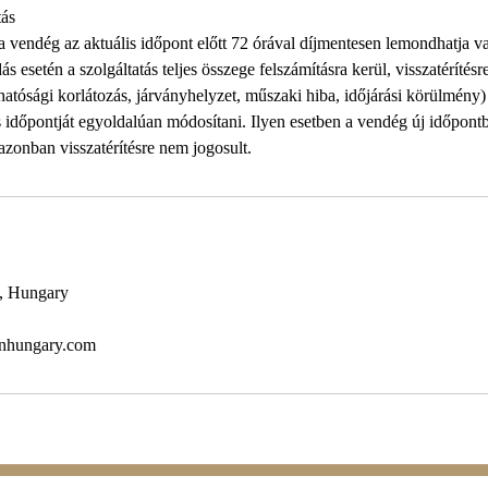
ás
 a vendég az aktuális időpont előtt 72 órával díjmentesen lemondhatja v
s esetén a szolgáltatás teljes összege felszámításra kerül, visszatérítésr
 hatósági korlátozás, járványhelyzet, műszaki hiba, időjárási körülmény)
ás időpontját egyoldalúan módosítani. Ilyen esetben a vendég új időpont
 azonban visszatérítésre nem jogosult.
4, Hungary
onhungary.com