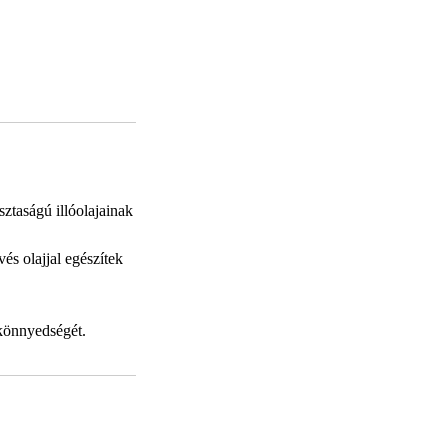
ztaságú illóolajainak
és olajjal egészítek
i könnyedségét.