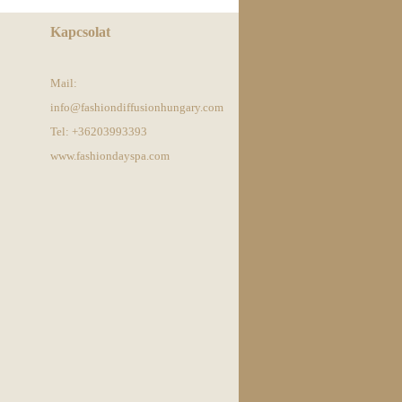
Kapcsolat
Mail:
info@fashiondiffusionhungary.com
Tel: +36203993393
www.fashiondayspa.com