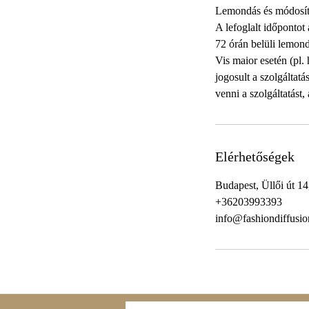
Lemondás és módosít
A lefoglalt időpontot
72 órán belüli lemondá
Vis maior esetén (pl.
jogosult a szolgáltat
venni a szolgáltatást,
Elérhetőségek
Budapest, Üllői út 1
+36203993393
info@fashiondiffusi