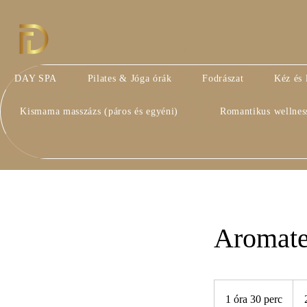
Fashion & Day Spa
Fashion Diffusion Hungary® – Európai Uniós Védjegyoltalom 
DAY SPA
Pilates & Jóga órák
Fodrászat
Kéz és 
Kismama masszázs (páros és egyéni)
Romantikus wellnes
Aromater
21 
mag
1 óra 30 perc
1
forin