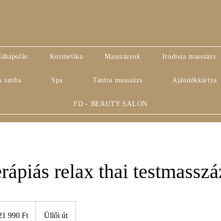
alatt áll
lábápolás
Kozmetika
Masszázsok
Irodista masszázs
s szoba
Spa
Tantra masszázs
Ajándékkártya
FD - BEAUTY SALON
ápiás relax thai testmasszá
990
yar
21 990 Ft
Üllői út
t