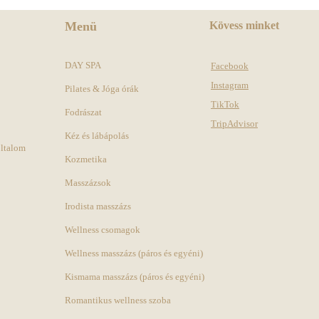
Menü
Kövess minket
DAY SPA
Facebook
Instagram
Pilates & Jóga órák
TikTok
Fodrászat
TripAdvisor
Kéz és lábápolás
oltalom
Kozmetika
Masszázsok
Irodista masszázs
Wellness csomagok
Wellness masszázs (páros és egyéni)
Kismama masszázs (páros és egyéni)
Romantikus wellness szoba