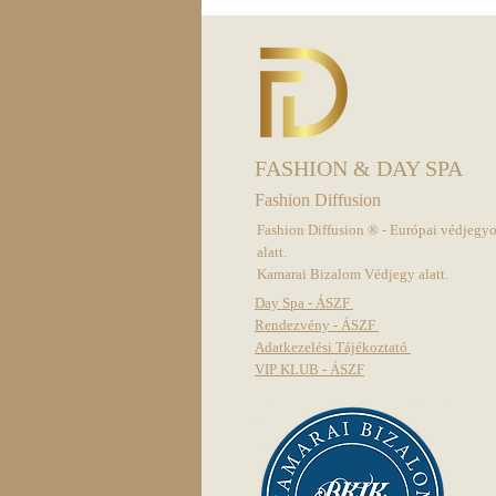
FASHION & DAY SPA
Fashion Diffusion
Fashion Diffusion ® - Európai védjegy
alatt.
Kamarai Bizalom Védjegy alatt.
Day Spa - ÁSZF
Rendezvény - ÁSZF
Adatkezelési Tájékoztató
VIP KLUB - ÁSZF