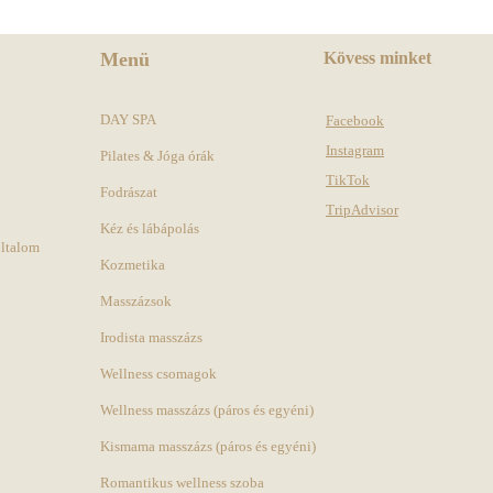
Menü
Kövess minket
DAY SPA
Facebook
Instagram
Pilates & Jóga órák
TikTok
Fodrászat
TripAdvisor
Kéz és lábápolás
oltalom
Kozmetika
Masszázsok
Irodista masszázs
Wellness csomagok
Wellness masszázs (páros és egyéni)
Kismama masszázs (páros és egyéni)
Romantikus wellness szoba