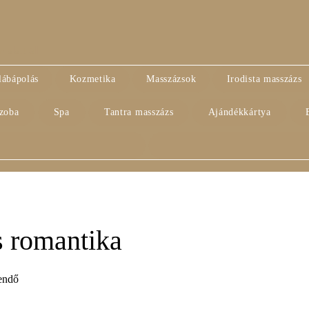
alatt áll
lábápolás
Kozmetika
Masszázsok
Irodista masszázs
szoba
Spa
Tantra masszázs
Ajándékkártya
 romantika​
tendő