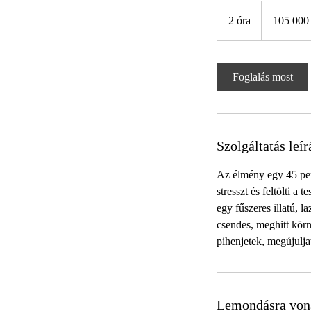
105 000
magyar
2 óra
2
105 000
forint
ó
r
a
Foglalás most
Szolgáltatás leír
Az élmény egy 45 perc
stresszt és feltölti a
egy fűszeres illatú, 
csendes, meghitt körn
pihenjetek, megújulja
Lemondásra von