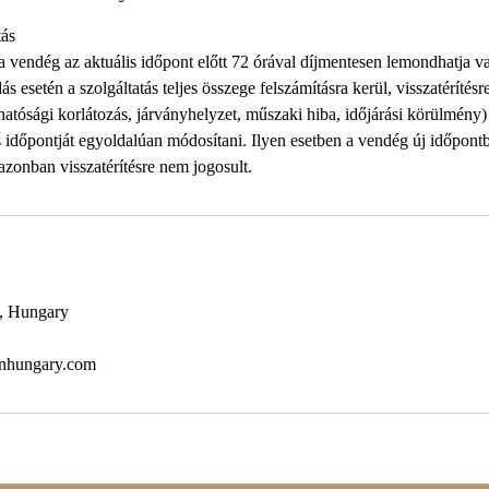
ás
 a vendég az aktuális időpont előtt 72 órával díjmentesen lemondhatja v
s esetén a szolgáltatás teljes összege felszámításra kerül, visszatérítésr
 hatósági korlátozás, járványhelyzet, műszaki hiba, időjárási körülmény)
ás időpontját egyoldalúan módosítani. Ilyen esetben a vendég új időpont
 azonban visszatérítésre nem jogosult.
4, Hungary
onhungary.com