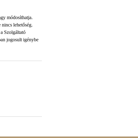
agy módosíthatja.
e nincs lehetőség.
 a Szolgáltató
ban jogosult igénybe