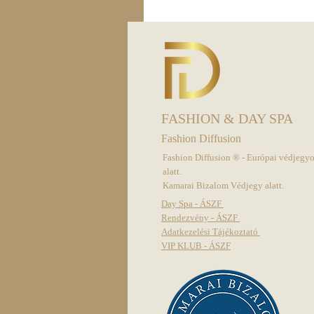
FASHION & DAY SPA
Fashion Diffusion
Fashion Diffusion ® - Európai védjegy
alatt.
Kamarai Bizalom Védjegy alatt.
Day Spa - ÁSZF
Rendezvény - ÁSZF
Adatkezelési Tájékoztató
VIP KLUB - ÁSZF