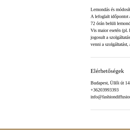
Lemondás és módosít
A lefoglalt időpontot
72 órán belüli lemondá
Vis maior esetén (pl.
jogosult a szolgáltat
venni a szolgáltatást,
Elérhetőségek
Budapest, Üllői út 1
+36203993393
info@fashiondiffusi