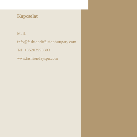
Kapcsolat
Mail:
info@fashiondiffusionhungary.com
Tel: +36203993393
www.fashiondayspa.com