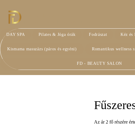
Fashion & Day Spa
Fashion Diffusion Hungary® – Európai Uniós Védjegyoltalom 
DAY SPA
Pilates & Jóga órák
Fodrászat
Kéz és 
Kismama masszázs (páros és egyéni)
Romantikus wellness 
FD - BEAUTY SALON
Fűszeres
Az ár 2 fő részére ér