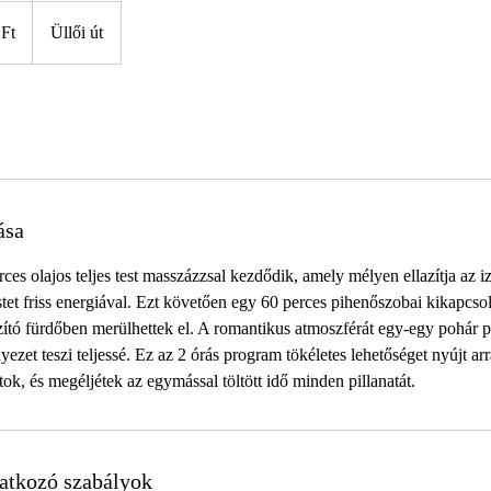
 Ft
Üllői út
ása
es olajos teljes test masszázzsal kezdődik, amely mélyen ellazítja az i
 testet friss energiával. Ezt követően egy 60 perces pihenőszobai kikapcso
lazító fürdőben merülhettek el. A romantikus atmoszférát egy-egy pohár
yezet teszi teljessé. Ez az 2 órás program tökéletes lehetőséget nyújt ar
tok, és megéljétek az egymással töltött idő minden pillanatát.
atkozó szabályok