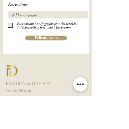
Keresztnév
Elolvastam és elfogadom az Adatkezelési
Tájékoztatóban leírtakat !
Elolvasom
Feliratkozom
FASHION & DAY SPA
Fashion Diffusion
Fashion Diffusion ® - Európai védjegyoltalom alatt.
Kamarai Bizalom Védjegy alatt.
Day Spa - ÁSZF
Rendezvény - ÁSZF