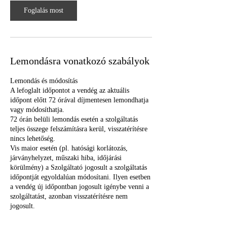
r
Foglalás most
c
Lemondásra vonatkozó szabályok
Lemondás és módosítás
A lefoglalt időpontot a vendég az aktuális
időpont előtt 72 órával díjmentesen lemondhatja
vagy módosíthatja.
72 órán belüli lemondás esetén a szolgáltatás
teljes összege felszámításra kerül, visszatérítésre
nincs lehetőség.
Vis maior esetén (pl. hatósági korlátozás,
járványhelyzet, műszaki hiba, időjárási
körülmény) a Szolgáltató jogosult a szolgáltatás
időpontját egyoldalúan módosítani. Ilyen esetben
a vendég új időpontban jogosult igénybe venni a
szolgáltatást, azonban visszatérítésre nem
jogosult.