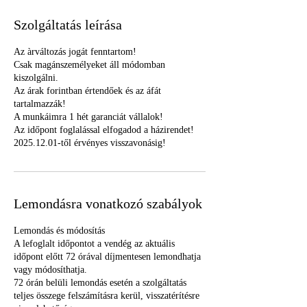
Szolgáltatás leírása
Az àrváltozás jogát fenntartom!
Csak magánszemélyeket áll módomban
kiszolgálni.
Az árak forintban értendőek és az áfát
tartalmazzák!
A munkáimra 1 hét garanciát vállalok!
Az időpont foglalással elfogadod a házirendet!
2025.12.01-től érvényes visszavonásig!
Lemondásra vonatkozó szabályok
Lemondás és módosítás
A lefoglalt időpontot a vendég az aktuális
időpont előtt 72 órával díjmentesen lemondhatja
vagy módosíthatja.
72 órán belüli lemondás esetén a szolgáltatás
teljes összege felszámításra kerül, visszatérítésre