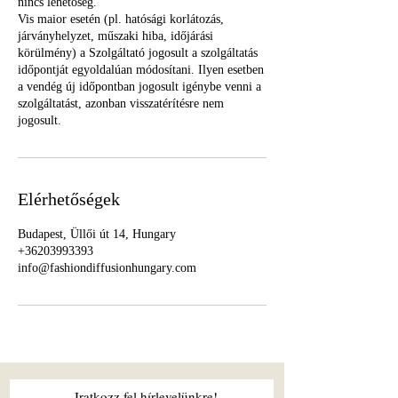
nincs lehetőség.
Vis maior esetén (pl. hatósági korlátozás,
járványhelyzet, műszaki hiba, időjárási
körülmény) a Szolgáltató jogosult a szolgáltatás
időpontját egyoldalúan módosítani. Ilyen esetben
a vendég új időpontban jogosult igénybe venni a
szolgáltatást, azonban visszatérítésre nem
jogosult.
Elérhetőségek
Budapest, Üllői út 14, Hungary
+36203993393
info@fashiondiffusionhungary.com
Iratkozz fel hírlevelünkre!