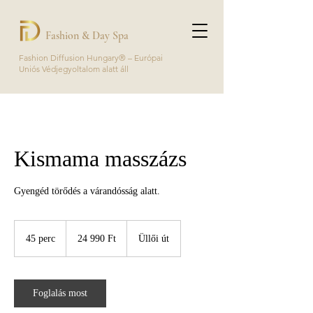
Fashion & Day Spa
Fashion Diffusion Hungary® – Európai
Uniós Védjegyoltalom alatt áll
Kismama masszázs
Gyengéd törődés a várandósság alatt.
24 990
magyar
45 perc
4
24 990 Ft
Üllői út
forint
5
p
e
r
Foglalás most
c