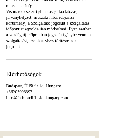
nincs lehetőség.
Vis maior esetén (pl. hatósági korlátozás,
járványhelyzet, műszaki hiba, időjárási
körülmény) a Szolgáltató jogosult a szolgáltatás
időpontját egyoldalúan módosítani. Ilyen esetben
a vendég új időpontban jogosult igénybe venni a
szolgáltatást, azonban visszatérítésre nem
jogosult.
Elérhetőségek
Budapest, Üllői út 14, Hungary
+36203993393
info@fashiondiffusionhungary.com