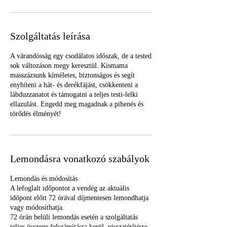
Szolgáltatás leírása
A várandósság egy csodálatos időszak, de a tested
sok változáson megy keresztül. Kismama
masszázsunk kíméletes, biztonságos és segít
enyhíteni a hát- és derékfájást, csökkenteni a
lábduzzanatot és támogatni a teljes testi-lelki
ellazulást. Engedd meg magadnak a pihenés és
törődés élményét!
Lemondásra vonatkozó szabályok
Lemondás és módosítás
A lefoglalt időpontot a vendég az aktuális
időpont előtt 72 órával díjmentesen lemondhatja
vagy módosíthatja.
72 órán belüli lemondás esetén a szolgáltatás
teljes összege felszámításra kerül, visszatérítésre