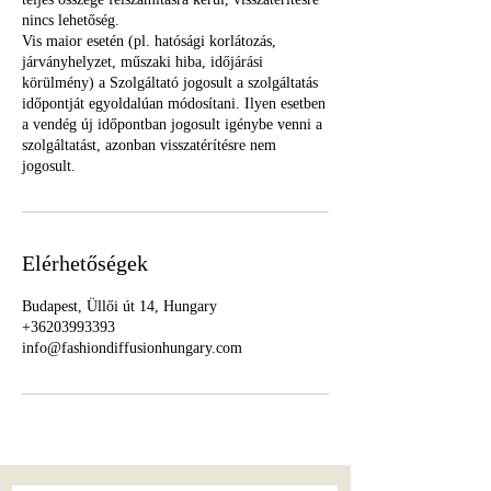
nincs lehetőség.
Vis maior esetén (pl. hatósági korlátozás,
járványhelyzet, műszaki hiba, időjárási
körülmény) a Szolgáltató jogosult a szolgáltatás
időpontját egyoldalúan módosítani. Ilyen esetben
a vendég új időpontban jogosult igénybe venni a
szolgáltatást, azonban visszatérítésre nem
jogosult.
Elérhetőségek
Budapest, Üllői út 14, Hungary
+36203993393
info@fashiondiffusionhungary.com