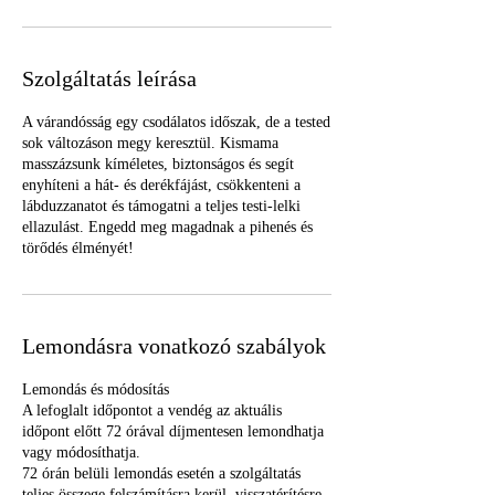
Szolgáltatás leírása
A várandósság egy csodálatos időszak, de a tested
sok változáson megy keresztül. Kismama
masszázsunk kíméletes, biztonságos és segít
enyhíteni a hát- és derékfájást, csökkenteni a
lábduzzanatot és támogatni a teljes testi-lelki
ellazulást. Engedd meg magadnak a pihenés és
törődés élményét!
Lemondásra vonatkozó szabályok
Lemondás és módosítás
A lefoglalt időpontot a vendég az aktuális
időpont előtt 72 órával díjmentesen lemondhatja
vagy módosíthatja.
72 órán belüli lemondás esetén a szolgáltatás
teljes összege felszámításra kerül, visszatérítésre