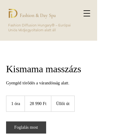
Fashion & Day Spa
Fashion Diffusion Hungary® – Európai
Uniós Védjegyoltalom alatt áll
Kismama masszázs
Gyengéd törődés a várandósság alatt.
28 990
magyar
1 óra
1
28 990 Ft
Üllői út
forint
ó
r
Foglalás most