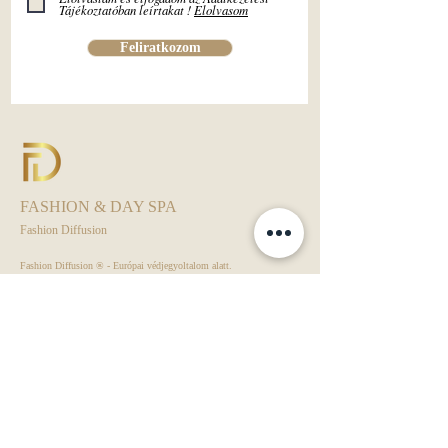
Tájékoztatóban leírtakat !
Elolvasom
Feliratkozom
FASHION & DAY SPA
Fashion Diffusion
Fashion Diffusion ® - Európai védjegyoltalom alatt.
Kamarai Bizalom Védjegy alatt.
Day Spa - ÁSZF
Rendezvény - ÁSZF
Adatkezelési Tájékoztató
VIP KLUB - ÁSZF