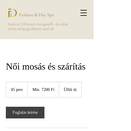
Fashion & Day Spa
Fashion Diffusion Hungary® – Európai
Uniós Védjegyoltalom alatt áll
Női mosás és szárítás
Min.
7200
45 perc
4
Min. 7200 Ft
Üllői út
magyar
forint
5
p
e
r
Foglalás kérése
c