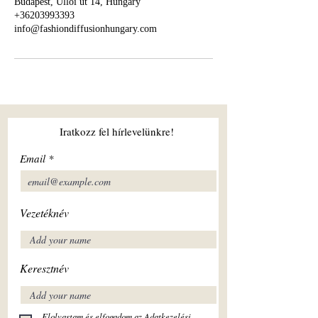
Budapest, Üllői út 14, Hungary
+36203993393
info@fashiondiffusionhungary.com
Iratkozz fel hírlevelünkre!
Email
Vezetéknév
Keresztnév
Elolvastam és elfogadom az Adatkezelési