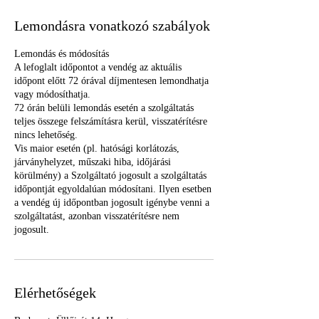
Lemondásra vonatkozó szabályok
Lemondás és módosítás
A lefoglalt időpontot a vendég az aktuális
időpont előtt 72 órával díjmentesen lemondhatja
vagy módosíthatja.
72 órán belüli lemondás esetén a szolgáltatás
teljes összege felszámításra kerül, visszatérítésre
nincs lehetőség.
Vis maior esetén (pl. hatósági korlátozás,
járványhelyzet, műszaki hiba, időjárási
körülmény) a Szolgáltató jogosult a szolgáltatás
időpontját egyoldalúan módosítani. Ilyen esetben
a vendég új időpontban jogosult igénybe venni a
szolgáltatást, azonban visszatérítésre nem
jogosult.
Elérhetőségek