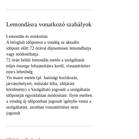
Lemondásra vonatkozó szabályok
Lemondás és módosítás
A lefoglalt időpontot a vendég az aktuális
időpont előtt 72 órával díjmentesen lemondhatja
vagy módosíthatja.
72 órán belüli lemondás esetén a szolgáltatás
teljes összege felszámításra kerül, visszatérítésre
nincs lehetőség.
Vis maior esetén (pl. hatósági korlátozás,
járványhelyzet, műszaki hiba, időjárási
körülmény) a Szolgáltató jogosult a szolgáltatás
időpontját egyoldalúan módosítani. Ilyen esetben
a vendég új időpontban jogosult igénybe venni a
szolgáltatást, azonban visszatérítésre nem
jogosult.