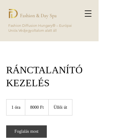
Fashion & Day Spa
Fashion Diffusion Hungary® – Európai
Uniós Védjegyoltalom alatt áll
RÁNCTALANÍTÓ
KEZELÉS
8000
magyar
1 óra
1
8000 Ft
Üllői út
forint
ó
r
Foglalás most