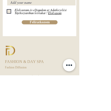
Elolvastam és elfogadom az Adatkezelési
Tájékoztatóban leírtakat !
Elolvasom
Feliratkozom
FASHION & DAY SPA
Fashion Diffusion
Fashion Diffusion ® - Európai védjegyoltalom alatt.
Kamarai Bizalom Védjegy alatt.
Day Spa - ÁSZF
Rendezvény - ÁSZF
Adatkezelési Tájékoztató
VIP KLUB - ÁSZF