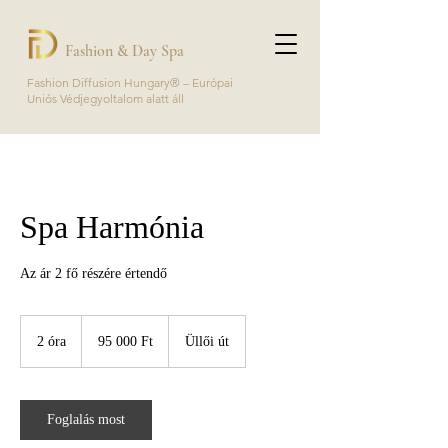
Fashion & Day Spa
Fashion Diffusion Hungary® – Európai
Uniós Védjegyoltalom alatt áll
Spa Harmónia​​
Az ár 2 fő részére értendő
95 000
magyar
2 óra
2
95 000 Ft
Üllői út
forint
ó
r
a
Foglalás most