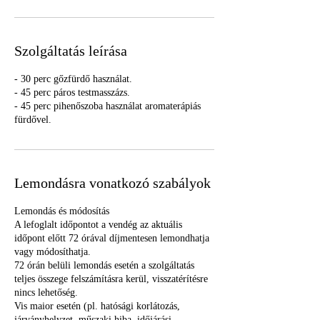
Szolgáltatás leírása
- 30 perc gőzfürdő használat.
- 45 perc páros testmasszázs.
- 45 perc pihenőszoba használat aromaterápiás
fürdővel.
Lemondásra vonatkozó szabályok
Lemondás és módosítás
A lefoglalt időpontot a vendég az aktuális
időpont előtt 72 órával díjmentesen lemondhatja
vagy módosíthatja.
72 órán belüli lemondás esetén a szolgáltatás
teljes összege felszámításra kerül, visszatérítésre
nincs lehetőség.
Vis maior esetén (pl. hatósági korlátozás,
járványhelyzet, műszaki hiba, időjárási