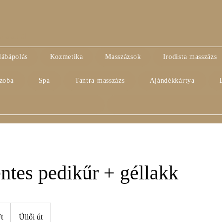
alatt áll
lábápolás
Kozmetika
Masszázsok
Irodista masszázs
szoba
Spa
Tantra masszázs
Ajándékkártya
ntes pedikűr + géllakk
t
Üllői út