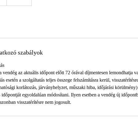
atkozó szabályok
ás
 a vendég az aktuális időpont előtt 72 órával díjmentesen lemondhatja v
s esetén a szolgáltatás teljes összege felszámításra kerül, visszatérítésr
 hatósági korlátozás, járványhelyzet, műszaki hiba, időjárási körülmény)
ás időpontját egyoldalúan módosítani. Ilyen esetben a vendég új időpont
 azonban visszatérítésre nem jogosult.