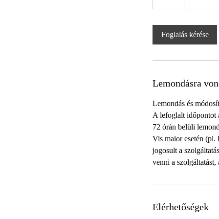
ó
r
a
Foglalás kérése
Lemondásra von
Lemondás és módosít
A lefoglalt időpontot
72 órán belüli lemondá
Vis maior esetén (pl.
jogosult a szolgáltat
venni a szolgáltatást,
Elérhetőségek