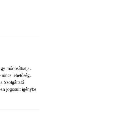
agy módosíthatja.
e nincs lehetőség.
 a Szolgáltató
ban jogosult igénybe