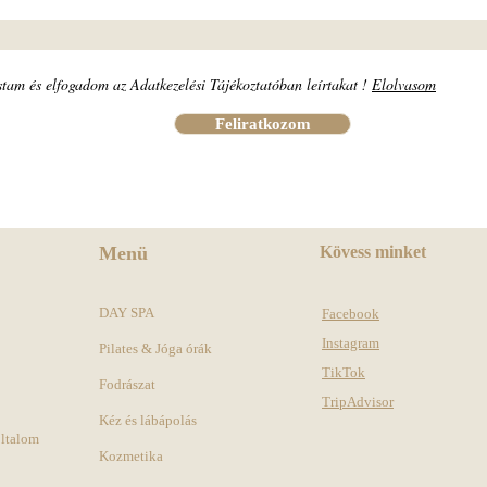
stam és elfogadom az Adatkezelési Tájékoztatóban leírtakat !
Elolvasom
Feliratkozom
Menü
Kövess minket
DAY SPA
Facebook
Instagram
Pilates & Jóga órák
TikTok
Fodrászat
TripAdvisor
Kéz és lábápolás
oltalom
Kozmetika