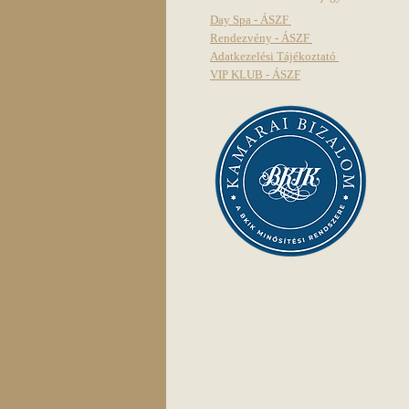
Day Spa - ÁSZF
Rendezvény - ÁSZF
Adatkezelési Tájékoztató
VIP KLUB - ÁSZF