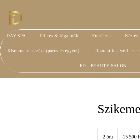
Fashion & Day Spa
Fashion Diffusion Hungary® – Európai Uniós Védjegyoltalom 
DAY SPA
Pilates & Jóga órák
Fodrászat
Kéz és 
Kismama masszázs (páros és egyéni)
Romantikus wellness 
FD - BEAUTY SALON
Szikeme
15 500
magyar
2 óra
2
15 500 F
forint