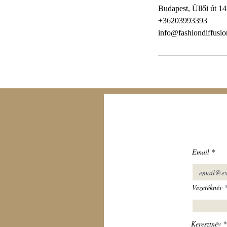
Budapest, Üllői út 1
+36203993393
info@fashiondiffusi
Email
Vezetéknév
Keresztnév