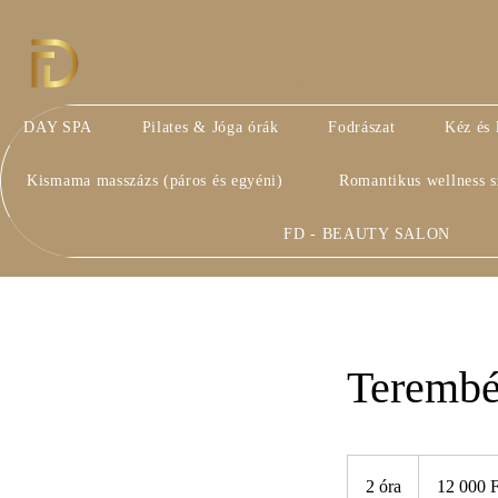
Fashion & Day Spa
Fashion Diffusion Hungary® – Európai Uniós Védjegyoltalom 
DAY SPA
Pilates & Jóga órák
Fodrászat
Kéz és 
Kismama masszázs (páros és egyéni)
Romantikus wellness 
FD - BEAUTY SALON
Terembé
12 000
magyar
2 óra
2
12 000 F
forint