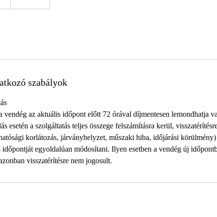
atkozó szabályok
ás
 a vendég az aktuális időpont előtt 72 órával díjmentesen lemondhatja v
s esetén a szolgáltatás teljes összege felszámításra kerül, visszatérítésr
 hatósági korlátozás, járványhelyzet, műszaki hiba, időjárási körülmény)
ás időpontját egyoldalúan módosítani. Ilyen esetben a vendég új időpont
 azonban visszatérítésre nem jogosult.