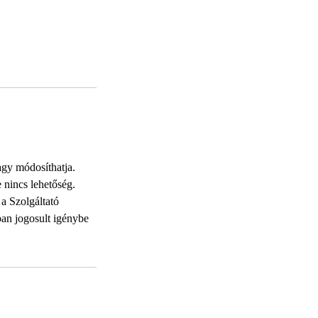
agy módosíthatja.
e nincs lehetőség.
 a Szolgáltató
ban jogosult igénybe