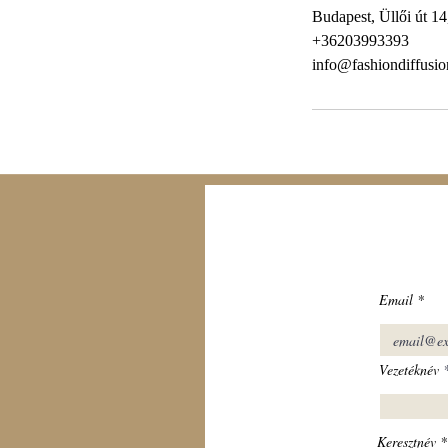
Budapest, Üllői út 1
+36203993393
info@fashiondiffusi
Email
Vezetéknév
Keresztnév