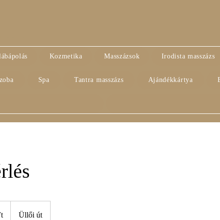
alatt áll
lábápolás
Kozmetika
Masszázsok
Irodista masszázs
szoba
Spa
Tantra masszázs
Ajándékkártya
rlés
t
Üllői út