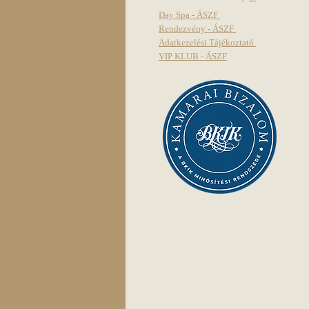
Day Spa - ÁSZF
Rendezvény - ÁSZF
Adatkezelési Tájékoztató
VIP KLUB - ÁSZF