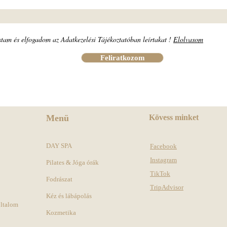
stam és elfogadom az Adatkezelési Tájékoztatóban leírtakat !
Elolvasom
Feliratkozom
Menü
Kövess minket
DAY SPA
Facebook
Instagram
Pilates & Jóga órák
TikTok
Fodrászat
TripAdvisor
Kéz és lábápolás
oltalom
Kozmetika