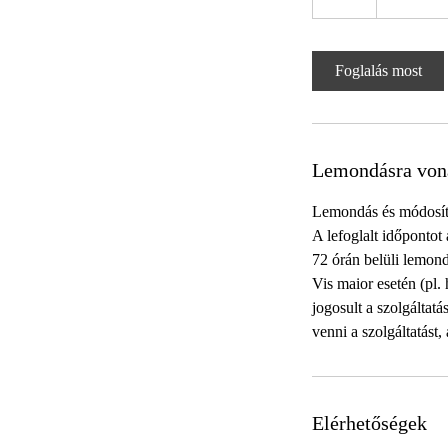
ó
r
a
Foglalás most
Lemondásra von
Lemondás és módosít
A lefoglalt időpontot
72 órán belüli lemondá
Vis maior esetén (pl.
jogosult a szolgáltat
venni a szolgáltatást,
Elérhetőségek